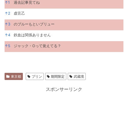
脚注
↑
1
過去記事見てね
↑
2
虚言乙
↑
3
のブルーもといブリュー
↑
4
鉄血は関係ありません
↑
5
ジャック・Oって覚えてる？
東京都
プリン
期間限定
武蔵境
スポンサーリンク