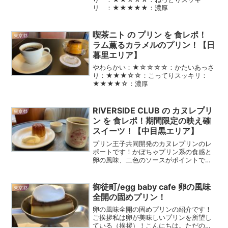
リ ：★★★★★：濃厚
喫茶ニト の プリン を 食レポ！
東京都
ラム薫るカラメルのプリン！【日
暮里エリア】
やわらかい：★☆☆☆☆：かたいあっさ
り：★★★☆☆：こってりスッキリ：
★★★★☆：濃厚
RIVERSIDE CLUB の カヌレプリ
東京都
ン を 食レポ！期間限定の映え確
スイーツ！【中目黒エリア】
プリン王子共同開発のカヌレプリンのレ
ポートです！かぼちゃプリン系の食感と
卵の風味、二色のソースがポイントで
す！
御徒町/egg baby cafe 卵の風味
東京都
全開の固めプリン！
卵の風味全開の固めプリンの紹介です！
ご挨拶私は卵が美味しいプリンを所望し
ている（挨拶）！こんにちは。ただのプ