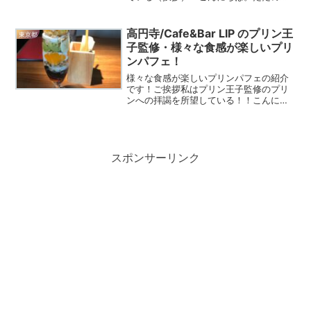
リン好きです。今回は予定していた取材
先がお休みだったので、急遽プリンマッ
プを広げて再調査。別の場所にある卵に
高円寺/Cafe&Bar LIP のプリン王
東京都
こだわったお店に行くこと...
子監修・様々な食感が楽しいプリ
ンパフェ！
様々な食感が楽しいプリンパフェの紹介
です！ご挨拶私はプリン王子監修のプリ
ンへの拝謁を所望している！！こんにち
は！今回はインスタなどで有名な「プリ
ン王子」((称号に様とかさんをつけるか
って迷うよね))の監修したプリンパフェ
のご紹介になります！...
スポンサーリンク