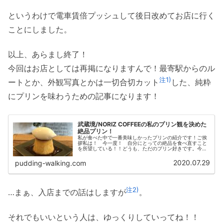
というわけで電車賃倍プッシュして後日改めてお店に行く
ことにしました。
以上、あらまし終了！
今回はお店としては再掲になりますんで！最寄駅からのル
注1)
ートとか、外観写真とかは一切合切カット
した、純粋
にプリンを味わうための記事になります！
武蔵境/NORIZ COFFEEの私のプリン観を決めた
絶品プリン！
私が食べた中で一番美味しかったプリンの紹介です！ご挨
拶私は！ 今一度！ 自分にとっての絶品を食べ直すこと
を所望している！！どうも、ただのプリン好きです。今回
は私がかつて食べた中で一番美味しかったプリンのあるカ
フェに再訪したので、そこのプリン...
2020.07.29
pudding-walking.com
注2)
…まぁ、入店までの話はしますが
。
それでもいいという人は、ゆっくりしていってね！！