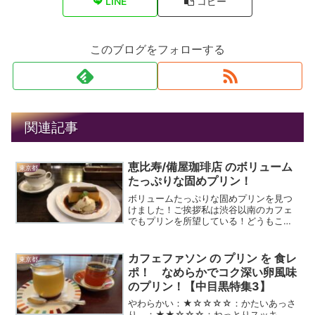
LINE
コピー
このブログをフォローする
関連記事
恵比寿/備屋珈琲店 のボリューム
東京都
たっぷりな固めプリン！
ボリュームたっぷりな固めプリンを見つ
けました！ご挨拶私は渋谷以南のカフェ
でもプリンを所望している！どうもこん
にちは。歌うプリン探索者なおゆきで
す。今回は初めて渋谷を越えて南側のお
店に行きたいと思い、恵比寿駅周辺をリ
カフェファソン の プリン を 食レ
東京都
サーチして見つけたカフェの...
ポ！ なめらかでコク深い卵風味
のプリン！【中目黒特集3】
やわらかい：★☆☆☆☆：かたいあっさ
り ：★★☆☆☆：ねっとりスッキ