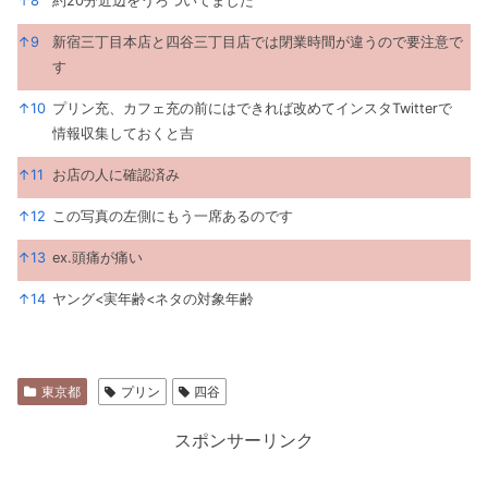
↑
8
約20分近辺をうろついてました
↑
9
新宿三丁目本店と四谷三丁目店では閉業時間が違うので要注意で
す
↑
10
プリン充、カフェ充の前にはできれば改めてインスタTwitterで
情報収集しておくと吉
↑
11
お店の人に確認済み
↑
12
この写真の左側にもう一席あるのです
↑
13
ex.頭痛が痛い
↑
14
ヤング<実年齢<ネタの対象年齢
東京都
プリン
四谷
スポンサーリンク