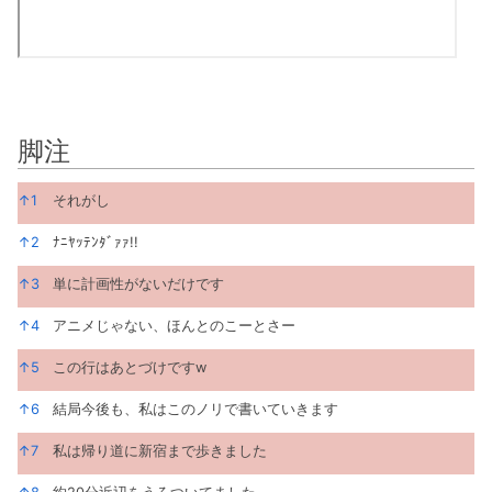
脚注
脚注
↑
1
それがし
↑
2
ﾅﾆﾔｯﾃﾝﾀﾞｧｧ!!
↑
3
単に計画性がないだけです
↑
4
アニメじゃない、ほんとのこーとさー
↑
5
この行はあとづけですw
↑
6
結局今後も、私はこのノリで書いていきます
↑
7
私は帰り道に新宿まで歩きました