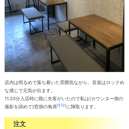
店内は明るめで落ち着いた雰囲気ながら、音楽はロックめ
な感じで元気が出ます。
11:20分入店時に既に先客がいたので私は(カウンター側の
注12)
撮影を諦めて)窓側の角席
に陣取ります。
注文