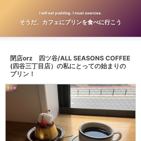
I will eat pudding. I must exercise.
そうだ、カフェにプリンを食べに行こう
閉店orz 四ツ谷/ALL SEASONS COFFEE
(四谷三丁目店）の私にとっての始まりの
プリン！
東京都