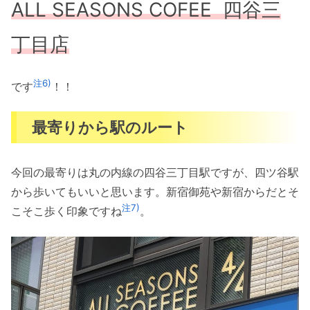
ALL SEASONS COFEE
四谷三
丁目店
注6)
です
！！
最寄りから駅のルート
今回の最寄りは丸の内線の四谷三丁目駅ですが、四ツ谷駅
から歩いてもいいと思います。新宿御苑や新宿からだとそ
注7)
こそこ歩く印象ですね
。