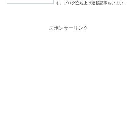
す。ブログ立ち上げ連載記事もいよいよ
最終回となりました。関連する人たちに
は本当に感謝しかありません。なお、今
回までの記事でもそうだったかもしれな
いのですが、今回の記事は...
スポンサーリンク