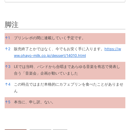
脚注
脚注
↑
1
プリンレポの間に連載していく予定です。
↑
2
販売終了とかではなく、今でもお安く手に入ります。
https://w
ww.ohayo-milk.co.jp/dessert/14010.html
↑
3
LEでは当時、バンドから合唱まであらゆる音楽を有志で発表し
合う「音楽会」企画が動いていました
↑
4
この時点ではまだ本格的にカフェプリンを食べたことがありませ
ん
↑
5
本当に、申し訳、ない。