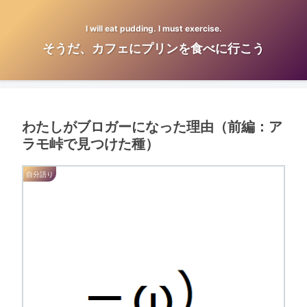
I will eat pudding. I must exercise.
そうだ、カフェにプリンを食べに行こう
わたしがブロガーになった理由（前編：ア
ラモ峠で見つけた種）
自分語り