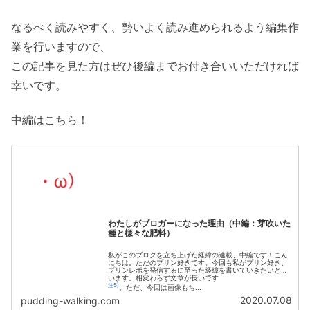
なるべく読みやすく、勢いよく読み進められるよう編集作
業を行いますので、
この記事を見た方はぜひ後編までお付き合いいただければ
幸いです。
中編はこちら！
わたしがブロガーになった理由（中編：芽吹いた
種と様々な肥料）
私がこのブログを立ち上げた経緯の連載、中編です！こん
にちは。ただのプリン好きです。今回も私がプリン好き、
プリンレポを発信するに至った経緯を書いていきたいと思
います。相変わらず文章が長いです
注5)
。ただ、今回は画像もち...
2020.07.08
pudding-walking.com