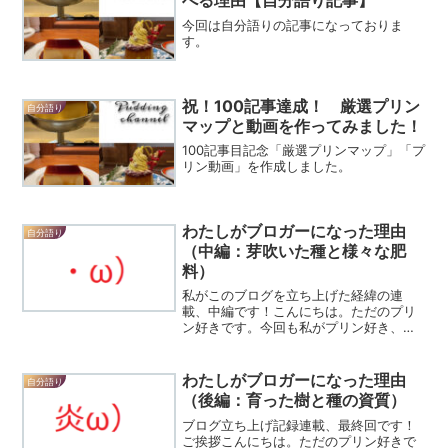
べる理由【自分語り記事】
今回は自分語りの記事になっておりま
す。
祝！100記事達成！ 厳選プリン
自分語り
マップと動画を作ってみました！
100記事目記念「厳選プリンマップ」「プ
リン動画」を作成しました。
わたしがブロガーになった理由
自分語り
（中編：芽吹いた種と様々な肥
料）
私がこのブログを立ち上げた経緯の連
載、中編です！こんにちは。ただのプリ
ン好きです。今回も私がプリン好き、プ
リンレポを発信するに至った経緯を書い
ていきたいと思います。相変わらず文章
が長いです((本当に、申し訳、ない。))。
わたしがブロガーになった理由
自分語り
ただ、今回は画像もち...
（後編：育った樹と種の資質）
ブログ立ち上げ記録連載、最終回です！
ご挨拶こんにちは。ただのプリン好きで