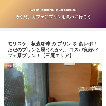
I will eat pudding. I must exercise.
そうだ、カフェにプリンを食べに行こう
モリスケ＋横森珈琲 の プリン を 食レポ！
ただのプリンと思うなかれ。コスパ良好パ
フェ系プリン！【三鷹エリア】
東京都