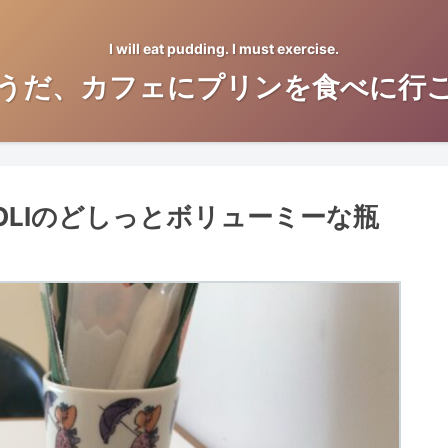
I will eat pudding. I must exercise.
うだ、カフェにプリンを食べに行
TIVOLIのどしっとボリューミーな瓶