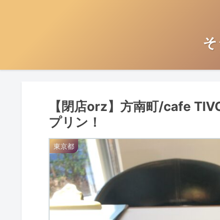
そ
【閉店orz】方南町/cafe 
プリン！
東京都