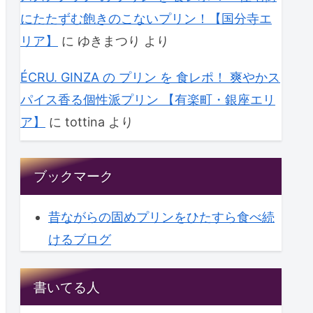
にたたずむ飽きのこないプリン！【国分寺エ
リア】
に
ゆきまつり
より
ÉCRU. GINZA の プリン を 食レポ！ 爽やかス
パイス香る個性派プリン 【有楽町・銀座エリ
ア】
に
tottina
より
ブックマーク
昔ながらの固めプリンをひたすら食べ続
けるブログ
書いてる人